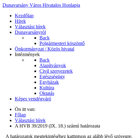
Dunavarsány Város Hivatalos Honlapja
Kezdőlap
Hírek
Választási hírek
Dunavarsányról
Back
Polgármesteri köszöntő
Önkormányzat / Közös hivatal
Intézmények
Back
Alapítványok
Civil szervezetek
Egészségügy
Egyházak
Kultúra
Oktatás
Képes vendégváró
Ön itt van:
Főlap
Választási hírek
A HVB 39/2019 (IX. 18.) számú határozata
A határozatok megtekintéséhez kattintson az alább lévő szövegre.