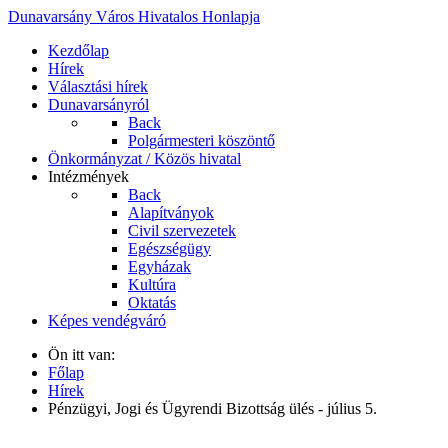
Dunavarsány Város Hivatalos Honlapja
Kezdőlap
Hírek
Választási hírek
Dunavarsányról
Back
Polgármesteri köszöntő
Önkormányzat / Közös hivatal
Intézmények
Back
Alapítványok
Civil szervezetek
Egészségügy
Egyházak
Kultúra
Oktatás
Képes vendégváró
Ön itt van:
Főlap
Hírek
Pénzügyi, Jogi és Ügyrendi Bizottság ülés - július 5.