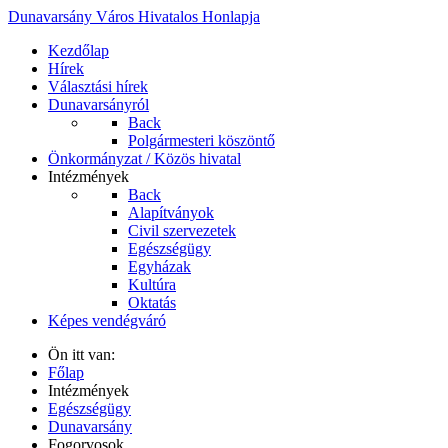
Dunavarsány Város Hivatalos Honlapja
Kezdőlap
Hírek
Választási hírek
Dunavarsányról
Back
Polgármesteri köszöntő
Önkormányzat / Közös hivatal
Intézmények
Back
Alapítványok
Civil szervezetek
Egészségügy
Egyházak
Kultúra
Oktatás
Képes vendégváró
Ön itt van:
Főlap
Intézmények
Egészségügy
Dunavarsány
Fogorvosok