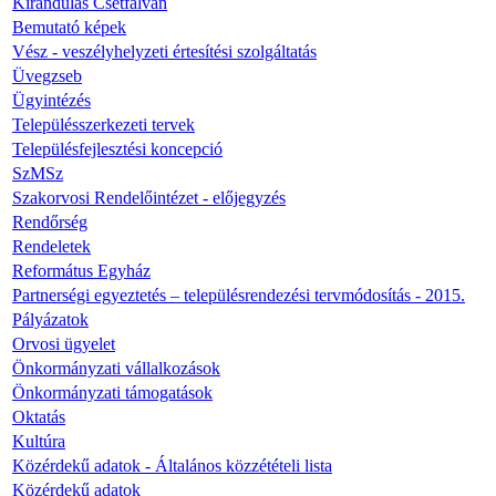
Kirándulás Csetfalván
Bemutató képek
Vész - veszélyhelyzeti értesítési szolgáltatás
Üvegzseb
Ügyintézés
Településszerkezeti tervek
Településfejlesztési koncepció
SzMSz
Szakorvosi Rendelőintézet - előjegyzés
Rendőrség
Rendeletek
Református Egyház
Partnerségi egyeztetés – településrendezési tervmódosítás - 2015.
Pályázatok
Orvosi ügyelet
Önkormányzati vállalkozások
Önkormányzati támogatások
Oktatás
Kultúra
Közérdekű adatok - Általános közzétételi lista
Közérdekű adatok