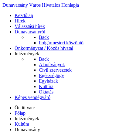
Dunavarsány Város Hivatalos Honlapja
Kezdőlap
Hírek
Választási hírek
Dunavarsányról
Back
Polgármesteri köszöntő
Önkormányzat / Közös hivatal
Intézmények
Back
Alapítványok
Civil szervezetek
Egészségügy
Egyházak
Kultúra
Oktatás
Képes vendégváró
Ön itt van:
Főlap
Intézmények
Kultúra
Dunavarsány