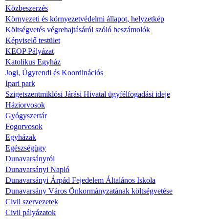
Közbeszerzés
Környezeti és környezetvédelmi állapot, helyzetkép
Költségvetés végrehajtásáról szóló beszámolók
Képviselő testület
KEOP Pályázat
Katolikus Egyház
Jogi, Ügyrendi és Koordinációs
Ipari park
Szigetszentmiklósi Járási Hivatal ügyfélfogadási ideje
Háziorvosok
Gyógyszertár
Fogorvosok
Egyházak
Egészségügy
Dunavarsányról
Dunavarsányi Napló
Dunavarsányi Árpád Fejedelem Általános Iskola
Dunavarsány Város Önkormányzatának költségvetése
Civil szervezetek
Civil pályázatok