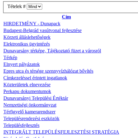
Tételek #
Cím
HIRDETMÉNY - Dunapack
Budapest-Belgrád vasútvonal fejlesztése
Körzeti álláslehetőségek
Elektronikus ügyintézés
Dunavarsány térképe, Tájékoztató füzet a városról
Térkép
Elnyert pályázatok
Epres utca és térsége szennyvízhálózat bővítés
Címkezeléssel érintett ingatlanok
Közterületek elnevezése
Perkapu dokumentumok
Dunavarsányi Települési Értéktár
Nemzetiségi önkormányzat
Térfigyelő kamerarendszer
Településrendezési eszközök
Településfejlesztés
INTEGRÁLT TELEPÜLÉSFEJLESZTÉSI STRATÉGIA