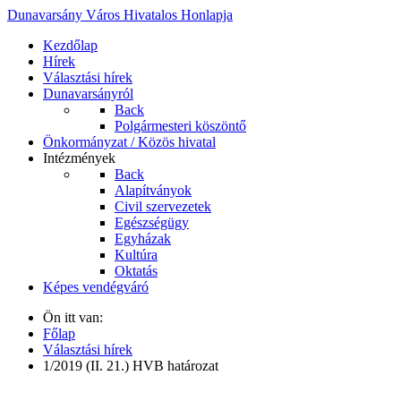
Dunavarsány Város Hivatalos Honlapja
Kezdőlap
Hírek
Választási hírek
Dunavarsányról
Back
Polgármesteri köszöntő
Önkormányzat / Közös hivatal
Intézmények
Back
Alapítványok
Civil szervezetek
Egészségügy
Egyházak
Kultúra
Oktatás
Képes vendégváró
Ön itt van:
Főlap
Választási hírek
1/2019 (II. 21.) HVB határozat