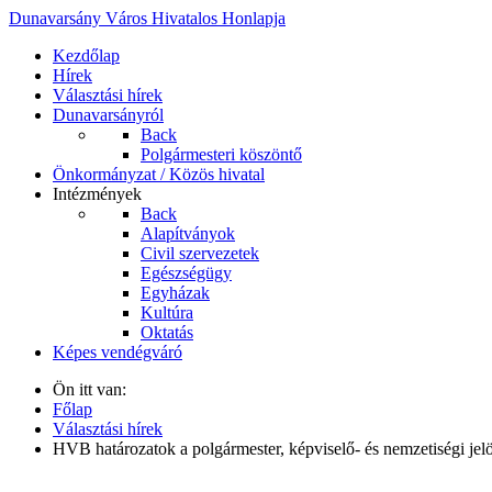
Dunavarsány Város Hivatalos Honlapja
Kezdőlap
Hírek
Választási hírek
Dunavarsányról
Back
Polgármesteri köszöntő
Önkormányzat / Közös hivatal
Intézmények
Back
Alapítványok
Civil szervezetek
Egészségügy
Egyházak
Kultúra
Oktatás
Képes vendégváró
Ön itt van:
Főlap
Választási hírek
HVB határozatok a polgármester, képviselő- és nemzetiségi jel