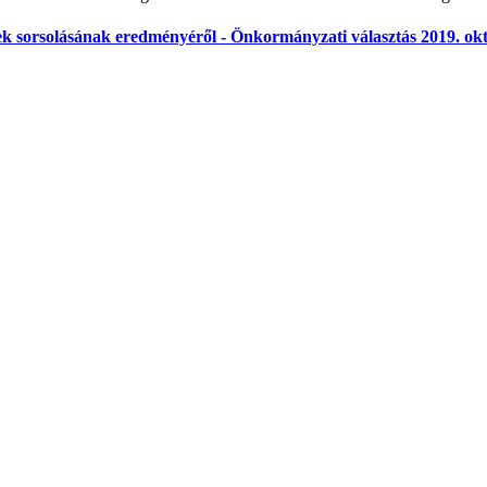
tek sorsolásának eredményéről - Önkormányzati választás 2019. ok