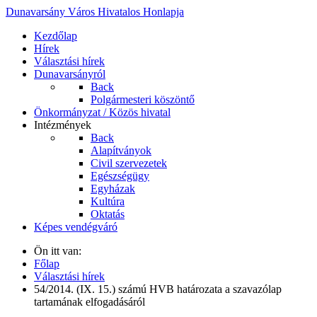
Dunavarsány Város Hivatalos Honlapja
Kezdőlap
Hírek
Választási hírek
Dunavarsányról
Back
Polgármesteri köszöntő
Önkormányzat / Közös hivatal
Intézmények
Back
Alapítványok
Civil szervezetek
Egészségügy
Egyházak
Kultúra
Oktatás
Képes vendégváró
Ön itt van:
Főlap
Választási hírek
54/2014. (IX. 15.) számú HVB határozata a szavazólap
tartamának elfogadásáról