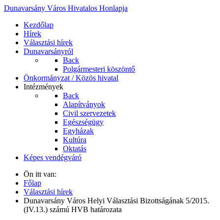
Dunavarsány Város Hivatalos Honlapja
Kezdőlap
Hírek
Választási hírek
Dunavarsányról
Back
Polgármesteri köszöntő
Önkormányzat / Közös hivatal
Intézmények
Back
Alapítványok
Civil szervezetek
Egészségügy
Egyházak
Kultúra
Oktatás
Képes vendégváró
Ön itt van:
Főlap
Választási hírek
Dunavarsány Város Helyi Választási Bizottságának 5/2015.
(IV.13.) számú HVB határozata