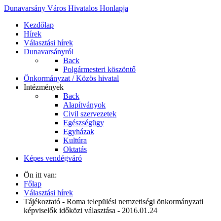
Dunavarsány Város Hivatalos Honlapja
Kezdőlap
Hírek
Választási hírek
Dunavarsányról
Back
Polgármesteri köszöntő
Önkormányzat / Közös hivatal
Intézmények
Back
Alapítványok
Civil szervezetek
Egészségügy
Egyházak
Kultúra
Oktatás
Képes vendégváró
Ön itt van:
Főlap
Választási hírek
Tájékoztató - Roma települési nemzetiségi önkormányzati
képviselők időközi választása - 2016.01.24