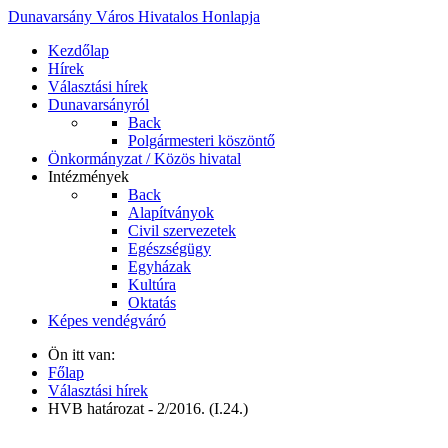
Dunavarsány Város Hivatalos Honlapja
Kezdőlap
Hírek
Választási hírek
Dunavarsányról
Back
Polgármesteri köszöntő
Önkormányzat / Közös hivatal
Intézmények
Back
Alapítványok
Civil szervezetek
Egészségügy
Egyházak
Kultúra
Oktatás
Képes vendégváró
Ön itt van:
Főlap
Választási hírek
HVB határozat - 2/2016. (I.24.)