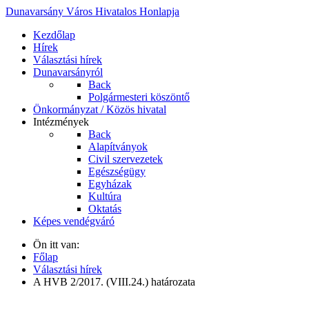
Dunavarsány Város Hivatalos Honlapja
Kezdőlap
Hírek
Választási hírek
Dunavarsányról
Back
Polgármesteri köszöntő
Önkormányzat / Közös hivatal
Intézmények
Back
Alapítványok
Civil szervezetek
Egészségügy
Egyházak
Kultúra
Oktatás
Képes vendégváró
Ön itt van:
Főlap
Választási hírek
A HVB 2/2017. (VIII.24.) határozata