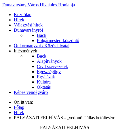
Dunavarsány Város Hivatalos Honlapja
Kezdőlap
Hírek
Választási hírek
Dunavarsányról
Back
Polgármesteri köszöntő
Önkormányzat / Közös hivatal
Intézmények
Back
Alapítványok
Civil szervezetek
Egészségügy
Egyházak
Kultúra
Oktatás
Képes vendégváró
Ön itt van:
Főlap
Hírek
PÁLYÁZATI FELHÍVÁS - „védőnői” állás betöltésére
PÁLYÁZATI FELHÍVÁS