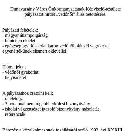
Dunavarsány Város Önkormányzatának Képviselő-testülete
pályázatot hirdet „védőnői” állás betöltésére.
Pályázati feltételek:
- magyar állampolgárság
- büntetlen előélet
- egészségügyi főiskolai karon védőnői oklevél vagy ezzel
egyenértékűnek elismert oklevéllel
Előnyt jelent
- védőnői gyakorlat
- helyismeret
A pályázathoz csatolni kell:
- önéletrajz
- 3 hónapnál nem régebbi erkölcsi bizonyítvány
- iskolai végzettséget igazoló bizonyítvány másolatát
- referenciák
Bérezés: a közalkalmazottak jogállásáról szóló 1992. évi XXXIII.