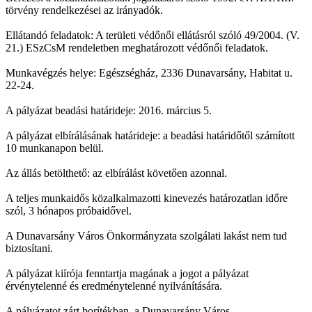
törvény rendelkezései az irányadók.
Ellátandó feladatok: A területi védőnői ellátásról szóló 49/2004. (V.
21.) ESzCsM rendeletben meghatározott védőnői feladatok.
Munkavégzés helye: Egészségház, 2336 Dunavarsány, Habitat u.
22-24.
A pályázat beadási határideje: 2016. március 5.
A pályázat elbírálásának határideje: a beadási határidőtől számított
10 munkanapon belül.
Az állás betölthető: az elbírálást követően azonnal.
A teljes munkaidős közalkalmazotti kinevezés határozatlan időre
szól, 3 hónapos próbaidővel.
A Dunavarsány Város Önkormányzata szolgálati lakást nem tud
biztosítani.
A pályázat kiírója fenntartja magának a jogot a pályázat
érvénytelenné és eredménytelenné nyilvánítására.
A pályázatot zárt borítékban, a Dunavarsány Város