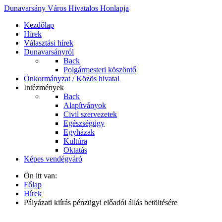
Dunavarsány Város Hivatalos Honlapja
Kezdőlap
Hírek
Választási hírek
Dunavarsányról
Back
Polgármesteri köszöntő
Önkormányzat / Közös hivatal
Intézmények
Back
Alapítványok
Civil szervezetek
Egészségügy
Egyházak
Kultúra
Oktatás
Képes vendégváró
Ön itt van:
Főlap
Hírek
Pályázati kiírás pénzügyi előadói állás betöltésére