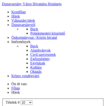
Dunavarsány Város Hivatalos Honlapja
Kezdőlap
Hírek
Választási hírek
Dunavarsányról
Back
Polgármesteri köszöntő
Önkormányzat / Közös hivatal
Intézmények
Back
Alapítványok
Civil szervezetek
Egészségügy
Egyházak
Kultúra
Oktatás
Képes vendégváró
Ön itt van:
Főlap
Hírek
Tételek #