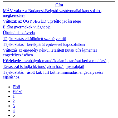
Cím
MÁV válasz a Budapest-Belgrád vasútvonallal kapcsolatos
megkeresésre
Változik az ÜGYSEGÉD ügyfélfogadási ideje
Eltűnt gyermekek világnapja
Újraindul az óvoda
Tájékoztatás elkülönített személyekről
Tájékoztatás - kerékpárút építésével kapcsolatban
Változás az engedély nélkül létesített kutak bírságmentes
engedélyezésében
Közlekedési szabályok maradéktalan betartását kéri a rendőrség
Tavasszal is tudja biztonságban házát, nyaralóját!
Tájékoztatás - ásott kút, fúrt kút fennmaradási engedélyezési
eljáráshoz
Első
Előző
1
2
3
4
5