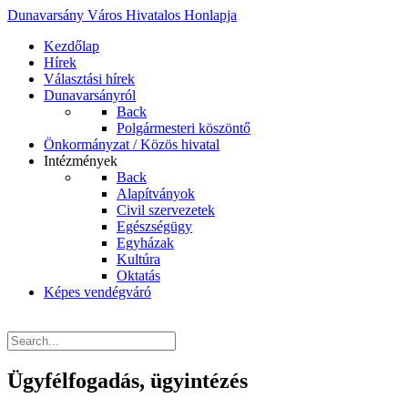
Dunavarsány Város Hivatalos Honlapja
Kezdőlap
Hírek
Választási hírek
Dunavarsányról
Back
Polgármesteri köszöntő
Önkormányzat / Közös hivatal
Intézmények
Back
Alapítványok
Civil szervezetek
Egészségügy
Egyházak
Kultúra
Oktatás
Képes vendégváró
Ügyfélfogadás, ügyintézés