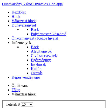
Dunavarsány Város Hivatalos Honlapja
Kezdőlap
Hírek
Választási hírek
Dunavarsányról
Back
Polgármesteri köszöntő
Önkormányzat / Közös hivatal
Intézmények
Back
Alapítványok
Civil szervezetek
Egészségügy
Egyházak
Kultúra
Oktatás
Képes vendégváró
Ön itt van:
Főlap
Választási hírek
Tételek #