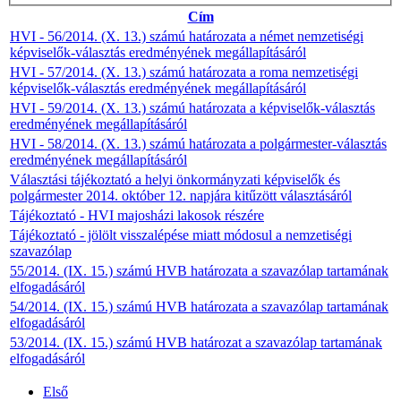
Cím
HVI - 56/2014. (X. 13.) számú határozata a német nemzetiségi
képviselők-választás eredményének megállapításáról
HVI - 57/2014. (X. 13.) számú határozata a roma nemzetiségi
képviselők-választás eredményének megállapításáról
HVI - 59/2014. (X. 13.) számú határozata a képviselők-választás
eredményének megállapításáról
HVI - 58/2014. (X. 13.) számú határozata a polgármester-választás
eredményének megállapításáról
Választási tájékoztató a helyi önkormányzati képviselők és
polgármester 2014. október 12. napjára kitűzött választásáról
Tájékoztató - HVI majosházi lakosok részére
Tájékoztató - jölölt visszalépése miatt módosul a nemzetiségi
szavazólap
55/2014. (IX. 15.) számú HVB határozata a szavazólap tartamának
elfogadásáról
54/2014. (IX. 15.) számú HVB határozata a szavazólap tartamának
elfogadásáról
53/2014. (IX. 15.) számú HVB határozat a szavazólap tartamának
elfogadásáról
Első