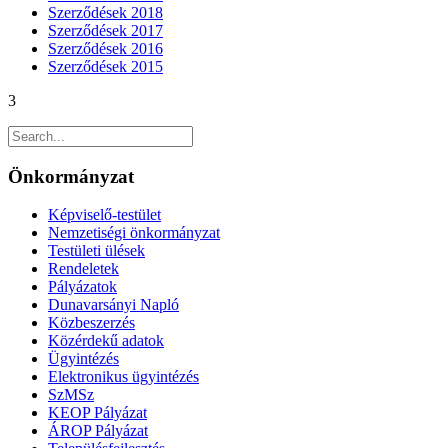
Szerződések 2018
Szerződések 2017
Szerződések 2016
Szerződések 2015
3
Önkormányzat
Képviselő-testület
Nemzetiségi önkormányzat
Testületi ülések
Rendeletek
Pályázatok
Dunavarsányi Napló
Közbeszerzés
Közérdekű adatok
Ügyintézés
Elektronikus ügyintézés
SzMSz
KEOP Pályázat
ÁROP Pályázat