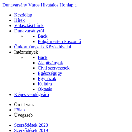
Dunavarsány Város Hivatalos Honlapja
Kezdőlap
Hírek
Választási hírek
Dunavarsányról
Back
Polgármesteri köszöntő
Önkormányzat / Közös hivatal
Intézmények
Back
Alapítványok
Civil szervezetek
Egészségügy
Egyházak
Kultúra
Oktatás
Képes vendégváró
Ön itt van:
Főlap
Üvegzseb
Szerződések 2020
Szerződések 2019